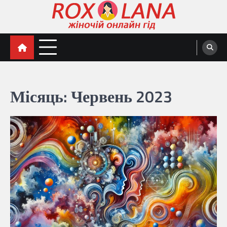
Перейти
до
вмісту
Жіночий гід Роксолана
Місяць:
Червень 2023