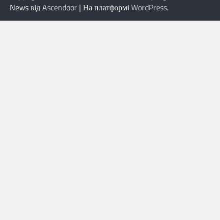
News від
Ascendoor
| На платформі
WordPress
.