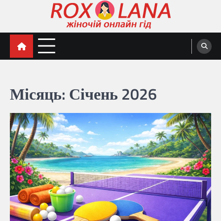
Перейти
до
вмісту
Жіночий гід Роксолана
Місяць:
Січень 2026