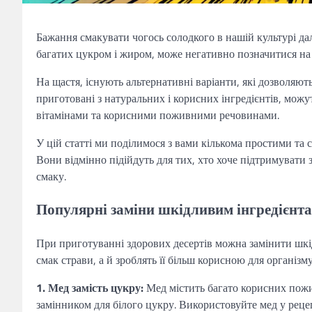
Бажання смакувати чогось солодкого в нашій культурі дал
багатих цукром і жиром, може негативно позначитися на н
На щастя, існують альтернативні варіанти, які дозволяют
приготовані з натуральних і корисних інгредієнтів, можу
вітамінами та корисними поживними речовинами.
У цій статті ми поділимося з вами кількома простими та 
Вони відмінно підійдуть для тих, хто хоче підтримувати 
смаку.
Популярні заміни шкідливим інгредієнт
При приготуванні здорових десертів можна замінити шкід
смак страви, а й зроблять її більш корисною для організму
1. Мед замість цукру:
Мед містить багато корисних пожи
замінником для білого цукру. Використовуйте мед у реце