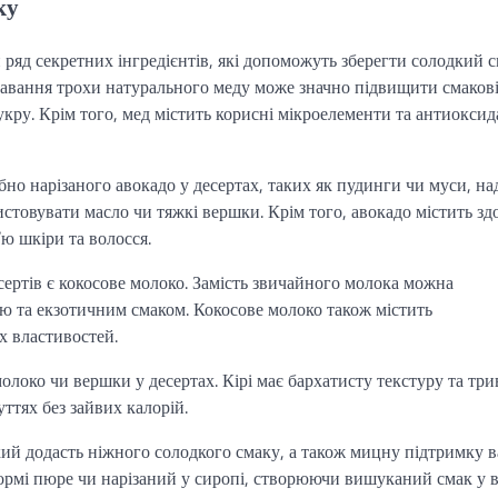
ку
ряд секретних інгредієнтів, які допоможуть зберегти солодкий 
Додавання трохи натурального меду може значно підвищити смаков
цукру. Крім того, мед містить корисні мікроелементи та антиоксид
но нарізаного авокадо у десертах, таких як пудинги чи муси, на
истовувати масло чи тяжкі вершки. Крім того, авокадо містить зд
ю шкіри та волосся.
сертів є кокосове молоко. Замість звичайного молока можна
тю та екзотичним смаком. Кокосове молоко також містить
х властивостей.
молоко чи вершки у десертах. Кірі має бархатисту текстуру та тр
ттях без зайвих калорій.
кий додасть ніжного солодкого смаку, а також мицну підтримку 
ормі пюре чи нарізаний у сиропі, створюючи вишуканий смак у 