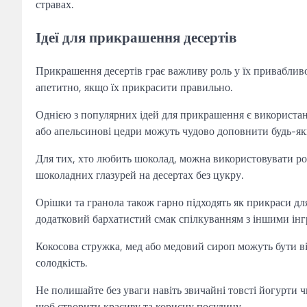
стравах.
Ідеї для прикрашення десертів
Прикрашення десертів грає важливу роль у їх привабливос
апетитно, якщо їх прикрасити правильно.
Однією з популярних ідей для прикрашення є використанн
або апельсинові цедри можуть чудово доповнити будь-як
Для тих, хто любить шоколад, можна використовувати ро
шоколадних глазурей на десертах без цукру.
Орішки та гранола також гарно підходять як прикраси дл
додатковий бархатистий смак спілкуванням з іншими інг
Кокосова стружка, мед або медовий сироп можуть бути ві
солодкість.
Не полишайте без уваги навіть звичайні товсті йогурти 
щоб створити красиву та корисну посудину.