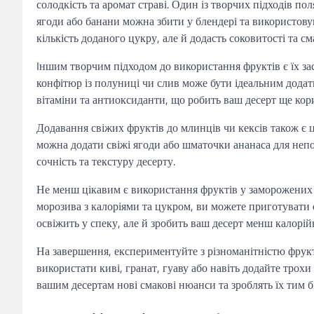
солодкість та аромат страві. Один із творчих підходів п
ягоди або банани можна збити у блендері та використовув
кількість доданого цукру, але й додасть соковитості та с
Iншим творчим підходом до використання фруктів є їх за
конфітюр із полуниці чи слив може бути ідеальним додатк
вітаміни та антиоксиданти, що робить ваш десерт ще кор
Додавання свіжих фруктів до млинців чи кексів також є 
можна додати свіжі ягоди або шматочки ананаса для непов
сочність та текстуру десерту.
Не менш цікавим є використання фруктів у заморожених д
морозива з калоріями та цукром, ви можете приготувати с
освіжить у спеку, але й зробить ваш десерт менш калорі
На завершення, експериментуйте з різноманітністю фрукт
використати киві, гранат, гуаву або навіть додайте трохи
вашим десертам нові смакові нюанси та зроблять їх тим 