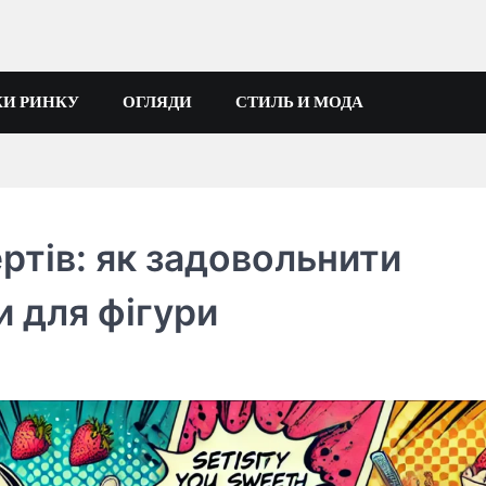
И РИНКУ
ОГЛЯДИ
СТИЛЬ И МОДА
ртів: як задовольнити
и для фігури