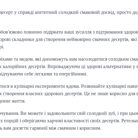
есерт у справді апетитний солодкий смаковий досвід, просто д
бов’язково повинно підірвати ваші зусилля з підтримання здоро
орові складники для створення неймовірно смачних десертів, які
і.
ріхами та медом, які допоможуть вам насолодитися солодким сма
 калорійних десертів. Впроваджуючи ці здорові альтернативи у 
відчуваючи себе легкими та енергійними.
атися в кулінарні експерименти вдома. Розвивайте кулінарні нави
 створення власних здорових десертів. Це не лише корисно для
денне життя.
рчування. Ви можете і задовольнити свій солодкий зуб, і при цьо
порцій і оберігаючи харчові властивості своїх десертів. Ретель
ь вам досягти гармонії між смачним і корисним.