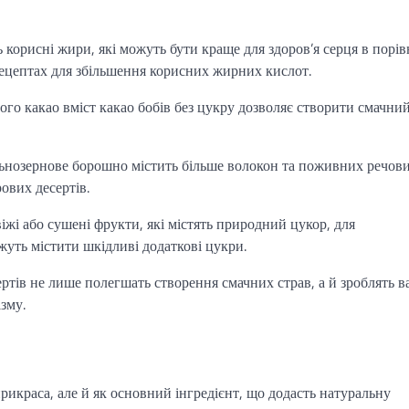
 корисні жири, які можуть бути краще для здоров’я серця в порів
рецептах для збільшення корисних жирних кислот.
го какао вміст какао бобів без цукру дозволяє створити смачни
ьнозернове борошно містить більше волокон та поживних речови
ових десертів.
жі або сушені фрукти, які містять природний цукор, для
жуть містити шкідливі додаткові цукри.
ертів не лише полегшать створення смачних страв, а й зроблять 
зму.
рикраса, але й як основний інгредієнт, що додасть натуральну