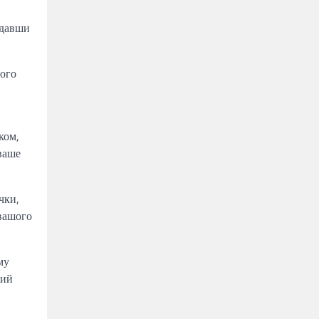
одавши
вого
ком,
ваше
чки,
 вашого
му
ний