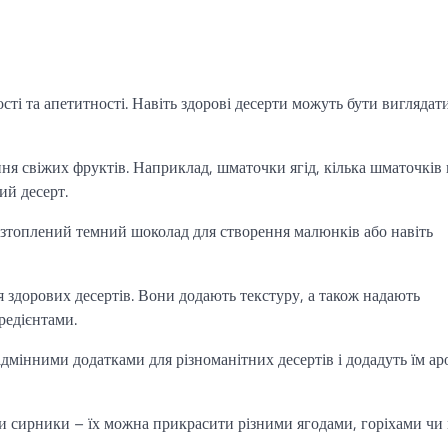
ті та апетитності. Навіть здорові десерти можуть бути виглядат
я свіжих фруктів. Наприклад, шматочки ягід, кілька шматочків 
ий десерт.
зтоплений темний шоколад для створення малюнків або навіть
я здорових десертів. Вони додають текстуру, а також надають
редієнтами.
дмінними додатками для різноманітних десертів і додадуть їм ар
чи сирники – їх можна прикрасити різними ягодами, горіхами чи