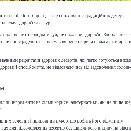
еко не рідкість. Однак, часте споживання традиційних десертів,
ашому здоров’ї та фігурі.
ь задовольнити солодкий зуб, не шкодячи здоров’ю. Здорові десер
ть не лише радувати ваші смакові рецептори, а й збагатити орган
смачними рецептами здорових десертів, які легко готуються вдома
здоровий спосіб життя, не відмовляючись від задоволення солодк
ам
ливі інгредієнти на більш корисні альтернативи, які не лише збе
.
вних речовин і природний цукор, що робить його відмінним
птах для підсолодження десертів без шкідливого впливу на рівен