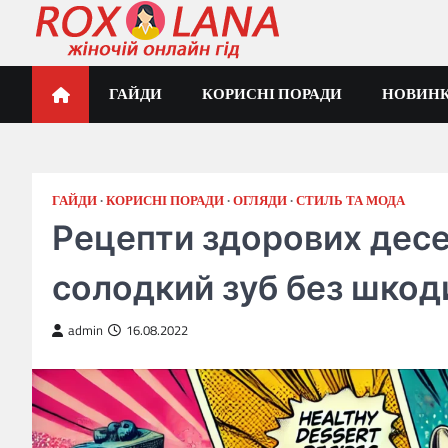
Перейти
до
вмісту
Жіночий гід Роксолана
ГАЙДИ
КОРИСНІ ПОРАДИ
НОВИНК
ГАЙДИ
КОРИСНІ ПОРАДИ
ОГЛЯДИ
СТИЛЬ ТА МОДА
Рецепти здорових десе
солодкий зуб без шкод
admin
16.08.2022