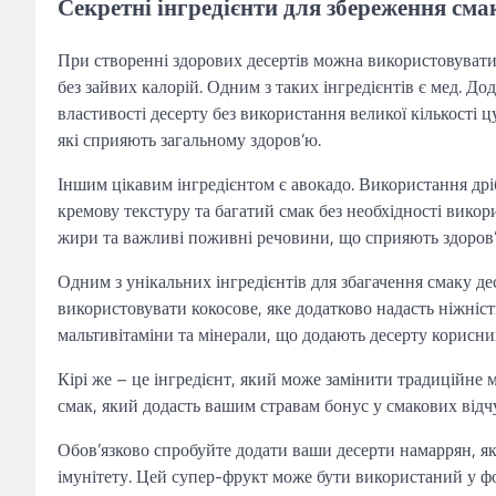
Секретні інгредієнти для збереження сма
При створенні здорових десертів можна використовувати 
без зайвих калорій. Одним з таких інгредієнтів є мед. 
властивості десерту без використання великої кількості 
які сприяють загальному здоров’ю.
Іншим цікавим інгредієнтом є авокадо. Використання дріб
кремову текстуру та багатий смак без необхідності викор
жири та важливі поживні речовини, що сприяють здоров’
Одним з унікальних інгредієнтів для збагачення смаку де
використовувати кокосове, яке додатково надасть ніжніс
мальтивітаміни та мінерали, що додають десерту корисни
Кірі же – це інгредієнт, який може замінити традиційне 
смак, який додасть вашим стравам бонус у смакових відчу
Обов’язково спробуйте додати ваши десерти намаррян, я
імунітету. Цей супер-фрукт може бути використаний у ф