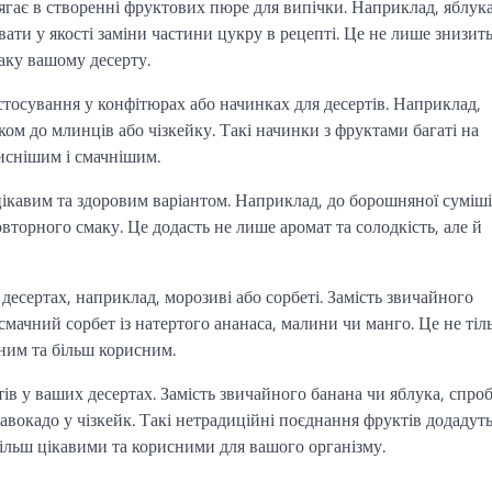
олягає в створенні фруктових пюре для випічки. Наприклад, яблука
ати у якості заміни частини цукру в рецепті. Це не лише знизит
маку вашому десерту.
стосування у конфітюрах або начинках для десертів. Наприклад,
ом до млинців або чізкейку. Такі начинки з фруктами багаті на
иснішим і смачнішим.
цікавим та здоровим варіантом. Наприклад, до борошняної суміші
торного смаку. Це додасть не лише аромат та солодкість, але й
есертах, наприклад, морозиві або сорбеті. Замість звичайного
мачний сорбет із натертого ананаса, малини чи манго. Це не тіл
йним та більш корисним.
ів у ваших десертах. Замість звичайного банана чи яблука, спро
 авокадо у чізкейк. Такі нетрадиційні поєднання фруктів додадут
більш цікавими та корисними для вашого організму.