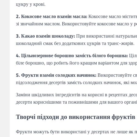
цукру у крові.
2. Кокосове масло взамін масла:
Кокосове масло містить
зі звичайним маслом. Використовуйте кокосове масло у 
3. Какао взамін шоколаду:
При використанні натурально
шоколадний смак без додаткових цукрів та транс-жирів.
4. Цільнозернове борошно замість білого борошна:
Ціл
біле борошно, що робить його кращим варіантом для здор
5. Фрукти взамін солодких начинок:
Використовуйте сві
підсолодження десертів замість солодких начинок, які мо
Заміни шкідливих інгредієнтів на корисні в рецептах дес
десерти кориснішими та поживнішими для вашого органі
Творчі підходи до використання фруктів
Фрукти можуть бути використані у десертах не лише як п