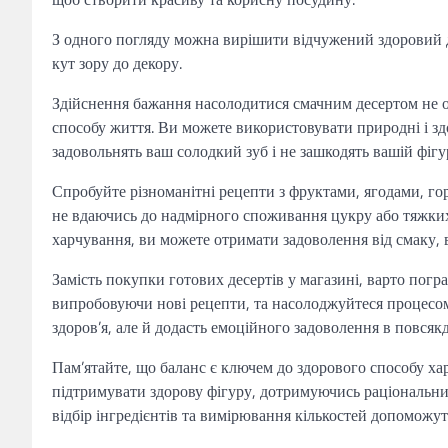
З одного погляду можна вирішити відчужений здоровий д
кут зору до декору.
Здійснення бажання насолодитися смачним десертом не о
способу життя. Ви можете використовувати природні і зд
задовольнять ваш солодкий зуб і не зашкодять вашій фігур
Спробуйте різноманітні рецепти з фруктами, ягодами, го
не вдаючись до надмірного споживання цукру або тяжких
харчування, ви можете отримати задоволення від смаку, 
Замість покупки готових десертів у магазині, варто погр
випробовуючи нові рецепти, та насолоджуйтеся процесом
здоров’я, але й додасть емоційного задоволення в повсяк
Пам’ятайте, що баланс є ключем до здорового способу ха
підтримувати здорову фігуру, дотримуючись раціональних 
відбір інгредієнтів та вимірювання кількостей допоможут