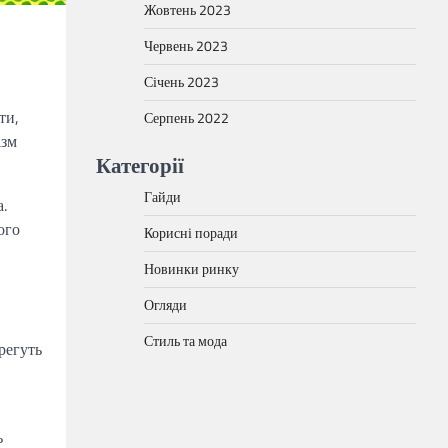
Жовтень 2023
Червень 2023
Січень 2023
ти,
Серпень 2022
ізм
Категорії
Гайди
.
ого
Корисні поради
Новинки ринку
Огляди
Стиль та мода
регуть
ь