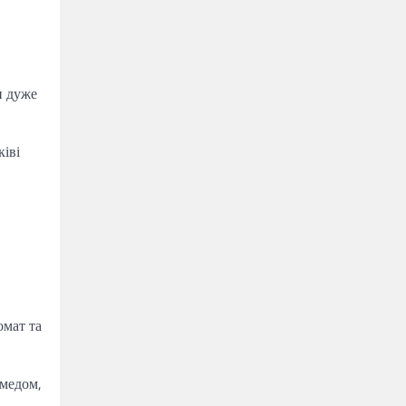
и дуже
ківі
омат та
 медом,