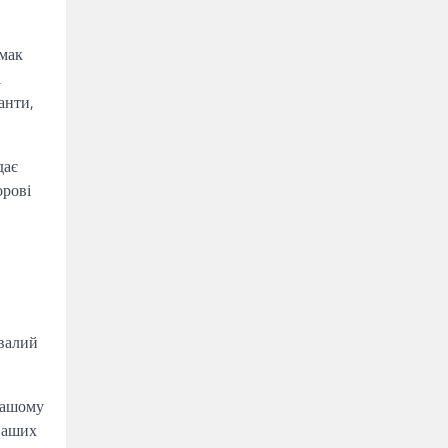
смак
і
анти,
дає
орові
ивалий
вашому
ваших